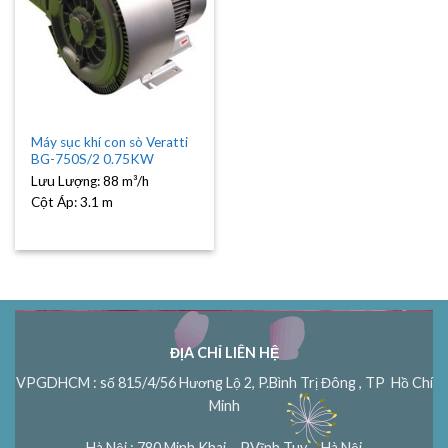
Máy sục khí con sò Veratti
BG-750S/2 0.75KW
Lưu Lượng:
88 m³/h
Cột Áp:
3.1 m
ĐỊA CHỈ LIÊN HỆ
VPGDHCM : số 815/4/56 Hương Lộ 2, P.Bình Trị Đông , TP Hồ Chí
Minh
Hà Nội : 780 Minh Khai – P.Vĩnh Tuy – Hà Nội