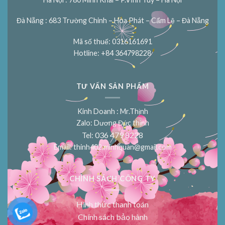
Đà Nẵng : 683 Trường Chinh – Hòa Phát – Cẩm Lệ – Đà Nẵng
Mã số thuế: 0316161691
Hotline: +84 364798228
TƯ VẤN SẢN PHẨM
Kinh Doanh : Mr.Thịnh
Zalo: Dương Đức thịnh
036 479 8228
Tel:
Email:
thinh402.minhquan@gmail.com
CHÍNH SÁCH CÔNG TY
Hình thức thanh toán
Chính sách bảo hành