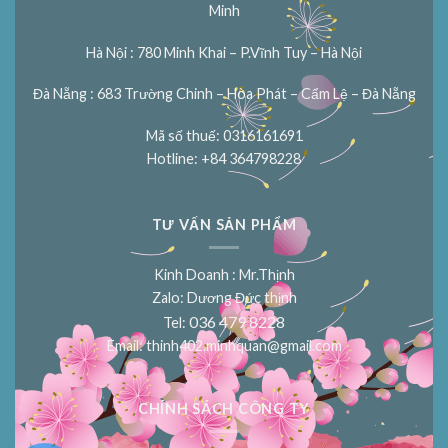
Minh
Hà Nội : 780 Minh Khai – P.Vĩnh Tuy – Hà Nội
Đà Nẵng : 683 Trường Chinh – Hòa Phát – Cẩm Lệ – Đà Nẵng
Mã số thuế: 0316161691
Hotline: +84 364798228
TƯ VẤN SẢN PHẨM
Kinh Doanh : Mr.Thịnh
Zalo: Dương Đức thịnh
036 479 8228
Tel:
Email:
thinh402.minhquan@gmail.com
CHÍNH SÁCH CÔNG TY