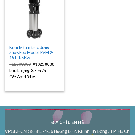
Bơm ly tâm trục đứng
ShowFou Model: EVM 2-
15T 1.5Kw
Giá
Giá
₫
11500000
₫
10250000
gốc
hiện
Lưu Lượng:
3.5 m³/h
là:
tại
₫11500000.
là:
Cột Áp:
134 m
₫10250000.
ĐỊA CHỈ LIÊN HỆ
VPGDHCM : số 815/4/56 Hương Lộ 2, P.Bình Trị Đông , TP Hồ Chí