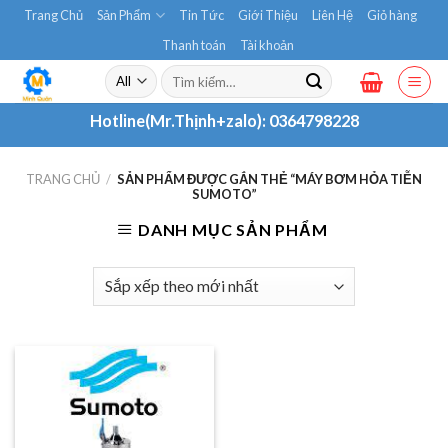
Skip
Trang Chủ
Sản Phẩm
Tin Tức
Giới Thiệu
Liên Hệ
Giỏ hàng
to
Thanh toán
Tài khoản
content
Tìm
kiếm:
Hotline(Mr.Thịnh+zalo):
0364798228
TRANG CHỦ
/
SẢN PHẨM ĐƯỢC GẮN THẺ “MÁY BƠM HỎA TIỄN
SUMOTO”
DANH MỤC SẢN PHẨM