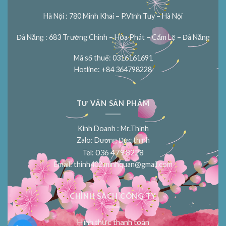
Hà Nội : 780 Minh Khai – P.Vĩnh Tuy – Hà Nội
Đà Nẵng : 683 Trường Chinh – Hòa Phát – Cẩm Lệ – Đà Nẵng
Mã số thuế: 0316161691
Hotline: +84 364798228
TƯ VẤN SẢN PHẨM
Kinh Doanh : Mr.Thịnh
Zalo: Dương Đức thịnh
036 479 8228
Tel:
Email:
thinh402.minhquan@gmail.com
CHÍNH SÁCH CÔNG TY
Hình thức thanh toán