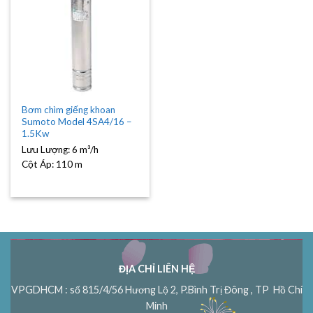
Bơm chìm giếng khoan
Sumoto Model 4SA4/16 –
1.5Kw
Lưu Lượng:
6 m³/h
Cột Áp:
110 m
ĐỊA CHỈ LIÊN HỆ
VPGDHCM : số 815/4/56 Hương Lộ 2, P.Bình Trị Đông , TP Hồ Chí
Minh