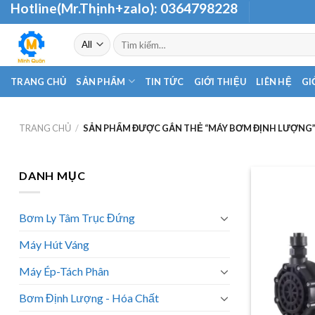
Hotline(Mr.Thịnh+zalo):
0364798228
Skip
to
Tìm
content
kiếm:
TRANG CHỦ
SẢN PHẨM
TIN TỨC
GIỚI THIỆU
LIÊN HỆ
GI
TRANG CHỦ
/
SẢN PHẨM ĐƯỢC GẮN THẺ “MÁY BƠM ĐỊNH LƯỢNG
DANH MỤC
Bơm Ly Tâm Trục Đứng
Máy Hút Váng
Máy Ép-Tách Phân
Bơm Định Lượng - Hóa Chất