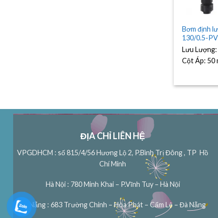
Bơm định l
130/0.5-P
Lưu Lượng
Cột Áp:
50
ĐỊA CHỈ LIÊN HỆ
VPGDHCM : số 815/4/56 Hương Lộ 2, P.Bình Trị Đông , TP Hồ
Chí Minh
Hà Nội : 780 Minh Khai – P.Vĩnh Tuy – Hà Nội
Đà Nẵng : 683 Trường Chinh – Hòa Phát – Cẩm Lệ – Đà Nẵng