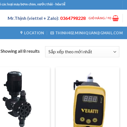
oại máy bơm chìm, nước thải - hỏa tiễn, bơm công nghiệp, bơm định lượng, máy thổ
Mr.Thịnh (viettel + Zalo):
0364798228
GIỎ HÀNG /
₫
0
LOCATION
THINH402.MINHQUAN@GMAIL.COM
Showing all 8 results