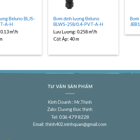
ượng Beluno BLJS-
Bơm định lượng Beluno
Bơm 
VT-A-H
BLWS-258/0.4-PVT-A-H
JBB1
:
0.13 m³/h
Lưu Lượng:
0.258 m³/h
 m
Cột Áp:
40 m
TƯ VẤN SẢN PHẨM
Kinh Doanh : Mr.Thịnh
Zalo: Dương Đức thịnh
036 479 8228
Tel:
Email:
thinh402.minhquan@gmail.com