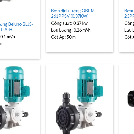
Bơm định lượng OBL M
Bơm 
261PPSV (0.37KW)
23PP
Công suất:
0.37 kw
Công
ượng Beluno BLJS-
VT-A-H
Lưu Lượng:
0.26 m³/h
Lưu 
:
0.1 m³/h
Cột Áp:
50 m
Cột 
 m