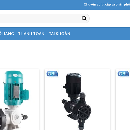
Chuyên cung cấp và phân phối các l
Ỏ HÀNG
THANH TOÁN
TÀI KHOẢN
”