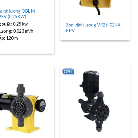
định lượng OBL M
SV (0.25KW)
 suất:
0.25 kw
Bơm định lượng VR25-02NX-
PPV
Lượng:
0.023 m³/h
Áp:
120 m