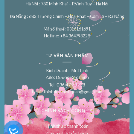
Hà Nội : 780 Minh Khai – P.Vĩnh Tuy – Hà Nội
Đà Nẵng : 683 Trường Chinh – Hòa Phát – Cẩm Lệ – Đà Nẵng
Mã số thuế: 0316161691
Hotline: +84 364798228
TƯ VẤN SẢN PHẨM
Kinh Doanh : Mr.Thịnh
Zalo: Dương Đức thịnh
036 479 8228
Tel:
Email:
thinh402.minhquan@gmail.com
CHÍNH SÁCH CÔNG TY
Hình thức thanh toán
Chính sách bảo hành