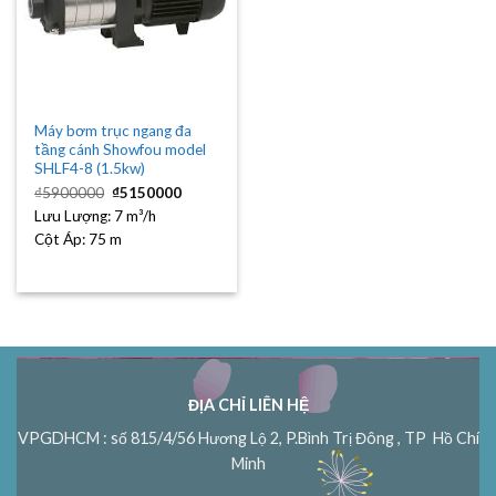
Máy bơm trục ngang đa
tầng cánh Showfou model
SHLF4-8 (1.5kw)
Giá
Giá
₫
5900000
₫
5150000
gốc
hiện
Lưu Lượng:
là:
7 m³/h
tại
₫5900000.
là:
Cột Áp:
75 m
₫5150000.
ĐỊA CHỈ LIÊN HỆ
VPGDHCM : số 815/4/56 Hương Lộ 2, P.Bình Trị Đông , TP Hồ Chí
Minh