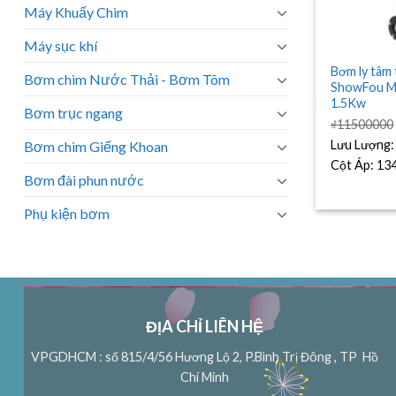
Máy Khuấy Chìm
Máy sục khí
Bơm ly tâm
Bơm chìm Nước Thải - Bơm Tõm
ShowFou M
1.5Kw
Bơm trục ngang
₫
11500000
Lưu Lượng
Bơm chìm Giếng Khoan
Cột Áp:
13
Bơm đài phun nước
Phụ kiện bơm
ĐỊA CHỈ LIÊN HỆ
VPGDHCM : số 815/4/56 Hương Lộ 2, P.Bình Trị Đông , TP Hồ
Chí Minh