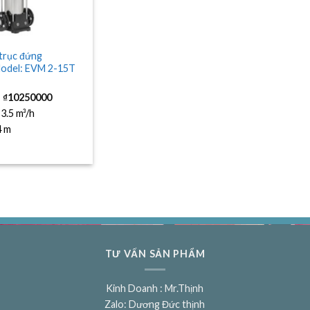
 trục đứng
odel: EVM 2-15T
Giá
Giá
₫
10250000
gốc
hiện
là:
tại
:
3.5 m³/h
₫11500000.
là:
4 m
₫10250000.
TƯ VẤN SẢN PHẨM
Kinh Doanh : Mr.Thịnh
Zalo: Dương Đức thịnh