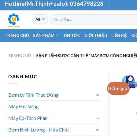
Hotline(Mr.Thịnh+zalo):
0364798228
Skip
to
Tìm
content
kiếm:
TRANG CHỦ
SẢN PHẨM
TIN TỨC
GIỚI THIỆU
LIÊN HỆ
GI
TRANG CHỦ
/
SẢN PHẨM ĐƯỢC GẮN THẺ “MÁY BƠM CÔNG NGHIỆP
DANH MỤC
Giảm giá!
Bơm Ly Tâm Trục Đứng
Máy Hút Váng
Máy Ép-Tách Phân
Bơm Định Lượng - Hóa Chất