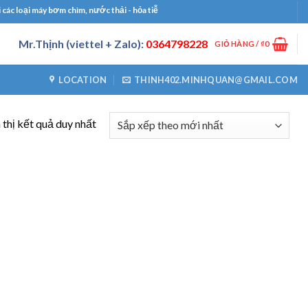
c loại máy bơm chìm, nước thải - hỏa tiễn, bơm công nghiệp, bơm định lượng, máy 
Mr.Thịnh (viettel + Zalo):
0364798228
GIỎ HÀNG /
₫
0
LOCATION
THINH402.MINHQUAN@GMAIL.COM
 thị kết quả duy nhất