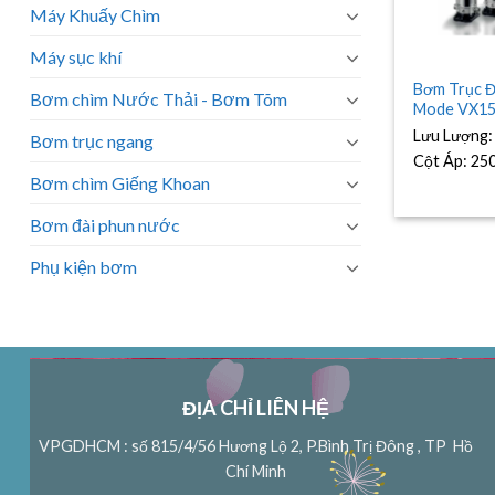
Máy Khuấy Chìm
Máy sục khí
Bơm Trục 
Bơm chìm Nước Thải - Bơm Tõm
Mode VX15
Lưu Lượng
Bơm trục ngang
Cột Áp:
25
Bơm chìm Giếng Khoan
Bơm đài phun nước
Phụ kiện bơm
ĐỊA CHỈ LIÊN HỆ
VPGDHCM : số 815/4/56 Hương Lộ 2, P.Bình Trị Đông , TP Hồ
Chí Minh