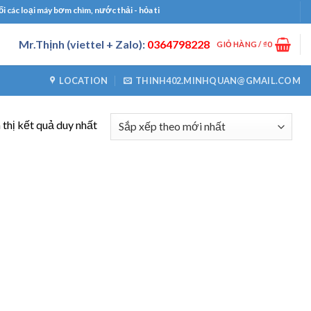
ác loại máy bơm chìm, nước thải - hỏa tiễn, bơm công nghiệp, bơm định lượng, máy
Mr.Thịnh (viettel + Zalo):
0364798228
GIỎ HÀNG /
₫
0
LOCATION
THINH402.MINHQUAN@GMAIL.COM
 thị kết quả duy nhất