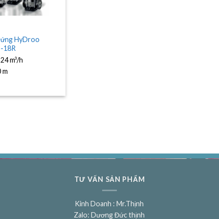
Đứng HyDroo
-18R
:
24 m³/h
0 m
TƯ VẤN SẢN PHẨM
Kinh Doanh : Mr.Thịnh
Zalo: Dương Đức thịnh