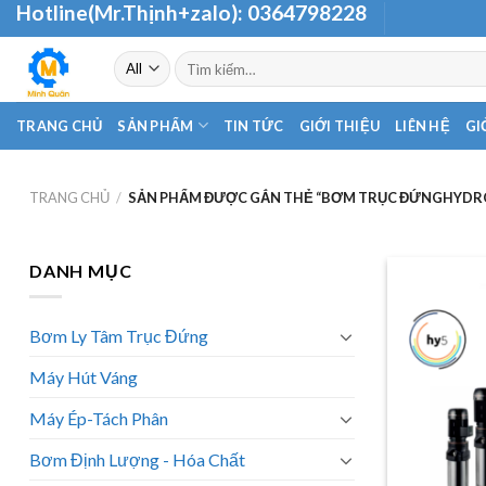
Hotline(Mr.Thịnh+zalo):
0364798228
Skip
to
Tìm
content
kiếm:
TRANG CHỦ
SẢN PHẨM
TIN TỨC
GIỚI THIỆU
LIÊN HỆ
GI
TRANG CHỦ
/
SẢN PHẨM ĐƯỢC GẮN THẺ “BƠM TRỤC ĐỨNGHYDR
DANH MỤC
Bơm Ly Tâm Trục Đứng
Máy Hút Váng
Máy Ép-Tách Phân
Bơm Định Lượng - Hóa Chất