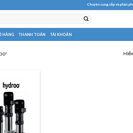
Chuyên cung cấp và phân phối c
Ỏ HÀNG
THANH TOÁN
TÀI KHOẢN
Hiển
OO”