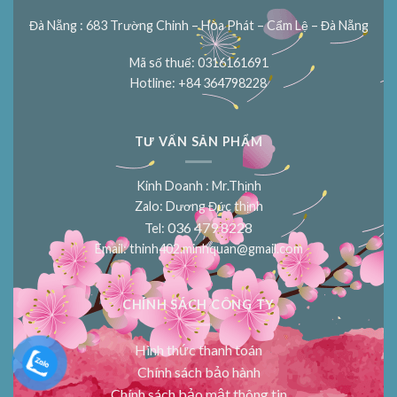
Đà Nẵng : 683 Trường Chinh – Hòa Phát – Cẩm Lệ – Đà Nẵng
Mã số thuế: 0316161691
Hotline: +84 364798228
TƯ VẤN SẢN PHẨM
Kinh Doanh : Mr.Thịnh
Zalo: Dương Đức thịnh
036 479 8228
Tel:
Email:
thinh402.minhquan@gmail.com
CHÍNH SÁCH CÔNG TY
Hình thức thanh toán
Chính sách bảo hành
Chính sách bảo mật thông tin