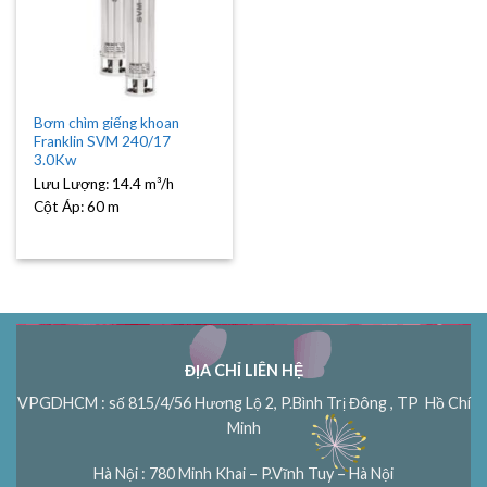
Bơm chìm giếng khoan
Franklin SVM 240/17
3.0Kw
Lưu Lượng:
14.4 m³/h
Cột Áp:
60 m
ĐỊA CHỈ LIÊN HỆ
VPGDHCM : số 815/4/56 Hương Lộ 2, P.Bình Trị Đông , TP Hồ Chí
Minh
Hà Nội : 780 Minh Khai – P.Vĩnh Tuy – Hà Nội