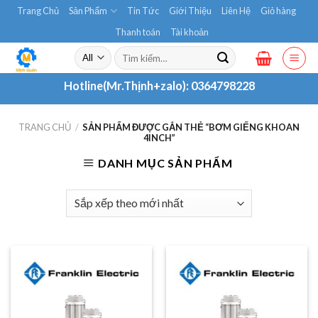
Skip
Trang Chủ
Sản Phẩm
Tin Tức
Giới Thiệu
Liên Hệ
Giỏ hàng
to
Thanh toán
Tài khoản
content
Tìm
kiếm:
Hotline(Mr.Thịnh+zalo):
0364798228
TRANG CHỦ
/
SẢN PHẨM ĐƯỢC GẮN THẺ “BƠM GIẾNG KHOAN
4INCH”
DANH MỤC SẢN PHẨM