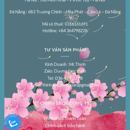
Đà Nẵng : 683 Trường Chinh – Hòa Phát – Cẩm Lệ – Đà Nẵng
Mã số thuế: 0316161691
Hotline: +84 364798228
TƯ VẤN SẢN PHẨM
Kinh Doanh : Mr.Thịnh
Zalo: Dương Đức thịnh
036 479 8228
Tel:
Email:
thinh402.minhquan@gmail.com
CHÍNH SÁCH CÔNG TY
Hình thức thanh toán
Chính sách bảo hành