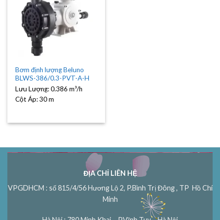
Bơm định lượng Beluno
BLWS-386/0.3-PVT-A-H
Lưu Lượng:
0.386 m³/h
Cột Áp:
30 m
ĐỊA CHỈ LIÊN HỆ
VPGDHCM : số 815/4/56 Hương Lộ 2, P.Bình Trị Đông , TP Hồ Chí
Minh
Hà Nội : 780 Minh Khai – P.Vĩnh Tuy – Hà Nội