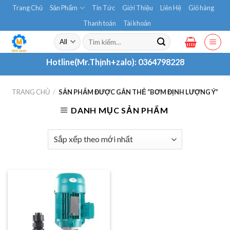
Skip
Trang Chủ
Sản Phẩm
Tin Tức
Giới Thiệu
Liên Hệ
Giỏ hàng
to
Thanh toán
Tài khoản
content
Tìm
kiếm:
Hotline(Mr.Thịnh+zalo):
0364798228
TRANG CHỦ
/
SẢN PHẨM ĐƯỢC GẮN THẺ “BƠM ĐỊNH LƯỢNG Ý”
DANH MỤC SẢN PHẨM