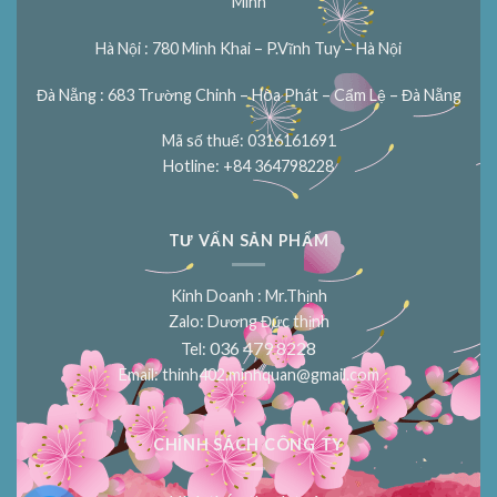
Minh
Hà Nội : 780 Minh Khai – P.Vĩnh Tuy – Hà Nội
Đà Nẵng : 683 Trường Chinh – Hòa Phát – Cẩm Lệ – Đà Nẵng
Mã số thuế: 0316161691
Hotline: +84 364798228
TƯ VẤN SẢN PHẨM
Kinh Doanh : Mr.Thịnh
Zalo: Dương Đức thịnh
036 479 8228
Tel:
Email:
thinh402.minhquan@gmail.com
CHÍNH SÁCH CÔNG TY