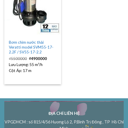
Bơm chìm nước thải
Veratti model SVM55-17-
2.2F / SV55-17-2.2
Giá
Giá
₫
5500000
₫
4900000
gốc
hiện
Lưu Lượng:
là:
55 m³/h
tại
₫5500000.
là:
Cột Áp:
17 m
₫4900000.
ĐỊA CHỈ LIÊN HỆ
VPGDHCM : số 815/4/56 Hương Lộ 2, P.Bình Trị Đông , TP Hồ Chí