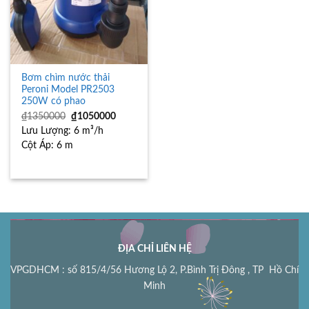
Bơm chìm nước thải
Peroni Model PR2503
250W có phao
Giá
Giá
₫
1350000
₫
1050000
gốc
hiện
Lưu Lượng:
là:
6 m³/h
tại
₫1350000.
là:
Cột Áp:
6 m
₫1050000.
ĐỊA CHỈ LIÊN HỆ
VPGDHCM : số 815/4/56 Hương Lộ 2, P.Bình Trị Đông , TP Hồ Chí
Minh