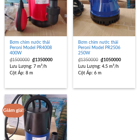
Bơm chìm nước thải
Bơm chìm nước thải
Peroni Model PR4008
Peroni Model PR2506
400W
250W
Giá
Giá
Giá
Giá
₫
1500000
₫
1350000
₫
1350000
₫
1050000
gốc
hiện
gốc
hiện
Lưu Lượng:
là:
7 m³/h
tại
Lưu Lượng:
là:
4.5 m³/h
tại
₫1500000.
là:
₫1350000.
là:
Cột Áp:
8 m
Cột Áp:
6 m
₫1350000.
₫1050000
Giảm giá!