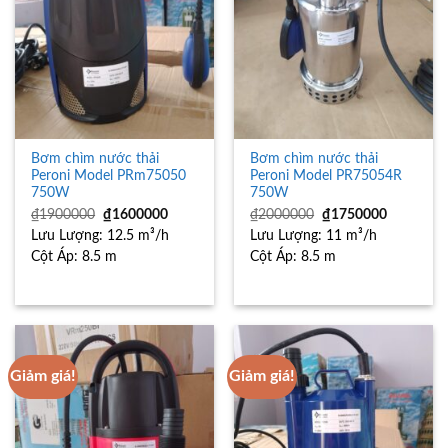
Bơm chìm nước thải
Bơm chìm nước thải
Peroni Model PRm75050
Peroni Model PR75054R
750W
750W
Giá
Giá
Giá
Giá
₫
1900000
₫
1600000
₫
2000000
₫
1750000
gốc
hiện
gốc
hiện
Lưu Lượng:
là:
12.5 m³/h
tại
Lưu Lượng:
là:
11 m³/h
tại
₫1900000.
là:
₫2000000.
là:
Cột Áp:
8.5 m
Cột Áp:
8.5 m
₫1600000.
₫1750000
Giảm giá!
Giảm giá!