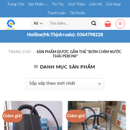
Skip
Trang Chủ
Sản Phẩm
Tin Tức
Giới Thiệu
Liên Hệ
Giỏ hàng
to
Thanh toán
Tài khoản
content
Tìm
kiếm:
Hotline(Mr.Thịnh+zalo):
0364798228
TRANG CHỦ
/
SẢN PHẨM ĐƯỢC GẮN THẺ “BƠM CHÌM NƯỚC
THẢI PERONI”
DANH MỤC SẢN PHẨM
Giảm giá!
Giảm giá!