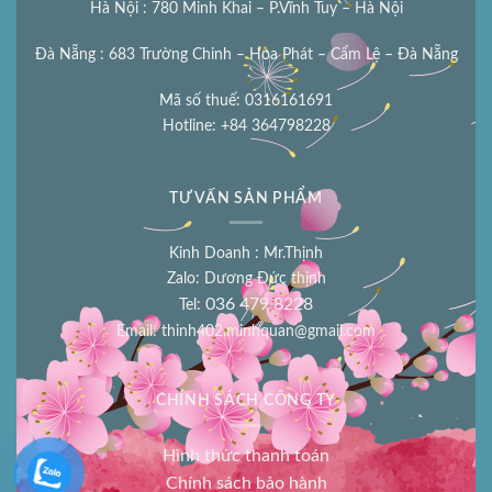
Hà Nội : 780 Minh Khai – P.Vĩnh Tuy – Hà Nội
Đà Nẵng : 683 Trường Chinh – Hòa Phát – Cẩm Lệ – Đà Nẵng
Mã số thuế: 0316161691
Hotline: +84 364798228
TƯ VẤN SẢN PHẨM
Kinh Doanh : Mr.Thịnh
Zalo: Dương Đức thịnh
036 479 8228
Tel:
Email:
thinh402.minhquan@gmail.com
CHÍNH SÁCH CÔNG TY
Hình thức thanh toán
Chính sách bảo hành