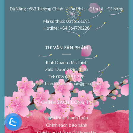
Đà Nẵng : 683 Trường Chinh – Hòa Phát – Cẩm Lệ – Đà Nẵng
Mã số thuế: 0316161691
Hotline: +84 364798228
TƯ VẤN SẢN PHẨM
Kinh Doanh : Mr.Thịnh
Zalo: Dương Đức thịnh
036 479 8228
Tel:
Email:
thinh402.minhquan@gmail.com
CHÍNH SÁCH CÔNG TY
Hình thức thanh toán
Chính sách bảo hành
Chính sách bảo mật thông tin