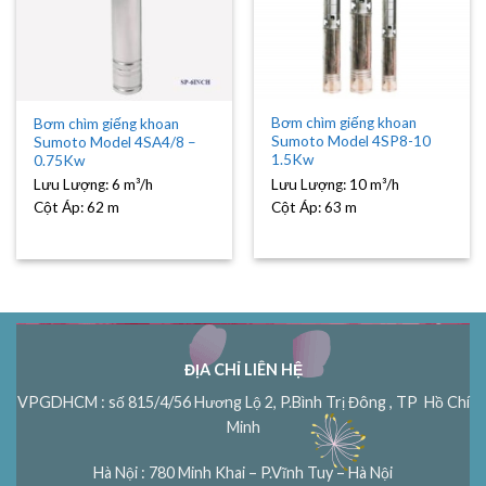
Bơm chìm giếng khoan
Bơm chìm giếng khoan
Sumoto Model 4SP8-10
Sumoto Model 4SA4/8 –
1.5Kw
0.75Kw
Lưu Lượng:
10 m³/h
Lưu Lượng:
6 m³/h
Cột Áp:
63 m
Cột Áp:
62 m
ĐỊA CHỈ LIÊN HỆ
VPGDHCM : số 815/4/56 Hương Lộ 2, P.Bình Trị Đông , TP Hồ Chí
Minh
Hà Nội : 780 Minh Khai – P.Vĩnh Tuy – Hà Nội