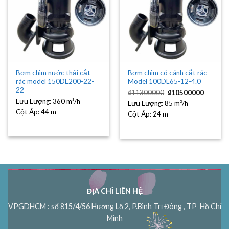
Bơm chìm nước thải cắt
Bơm chìm có cánh cắt rác
rác model 150DL200-22-
Model 100DL65-12-4.0
22
Giá
Giá
₫
11300000
₫
10500000
gốc
hiện
Lưu Lượng:
360 m³/h
Lưu Lượng:
85 m³/h
là:
tại
₫11300000.
là:
Cột Áp:
44 m
Cột Áp:
24 m
₫10500
ĐỊA CHỈ LIÊN HỆ
VPGDHCM : số 815/4/56 Hương Lộ 2, P.Bình Trị Đông , TP Hồ Chí
Minh