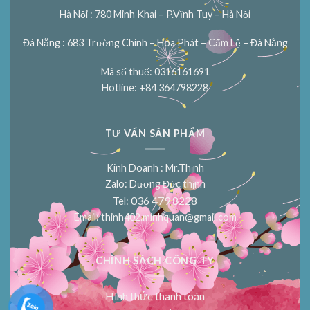
Hà Nội : 780 Minh Khai – P.Vĩnh Tuy – Hà Nội
Đà Nẵng : 683 Trường Chinh – Hòa Phát – Cẩm Lệ – Đà Nẵng
Mã số thuế: 0316161691
Hotline: +84 364798228
TƯ VẤN SẢN PHẨM
Kinh Doanh : Mr.Thịnh
Zalo: Dương Đức thịnh
036 479 8228
Tel:
Email:
thinh402.minhquan@gmail.com
CHÍNH SÁCH CÔNG TY
Hình thức thanh toán