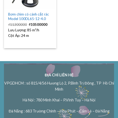
Bơm chìm có cánh cắt rác
Model 100DL65-12-4.0
Giá
Giá
₫
11300000
₫
10500000
gốc
hiện
Lưu Lượng:
85 m³/h
là:
tại
₫11300000.
là:
Cột Áp:
24 m
₫10500000.
ĐỊA CHỈ LIÊN HỆ
VPGDHCM : số 815/4/56 Hương Lộ 2, P.Bình Trị Đông , TP Hồ Chí
Minh
Hà Nội : 780 Minh Khai – P.Vĩnh Tuy – Hà Nội
Đà Nẵng : 683 Trường Chinh – Hòa Phát – Cẩm Lệ – Đà Nẵng