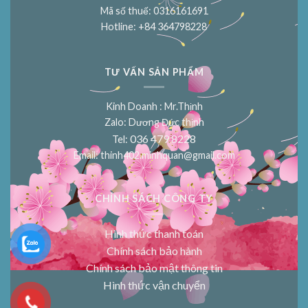
Mã số thuế: 0316161691
Hotline: +84 364798228
TƯ VẤN SẢN PHẨM
Kinh Doanh : Mr.Thịnh
Zalo: Dương Đức thịnh
036 479 8228
Tel:
Email:
thinh402.minhquan@gmail.com
CHÍNH SÁCH CÔNG TY
Hình thức thanh toán
Chính sách bảo hành
Chính sách bảo mật thông tin
Hình thức vận chuyển