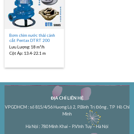
Bơm chìm nước thải cánh
cắt Pentax DTRT 200
Lưu Lượng:
18 m³/h
Cột Áp:
13.4-22.1 m
ĐỊA CHỈ LIÊN HỆ
VPGDHCM : số 815/4/56 Hương Lộ 2, P.Bình Trị Đông , TP Hồ Chí
Minh
Hà Nội : 780 Minh Khai – P.Vĩnh Tuy – Hà Nội