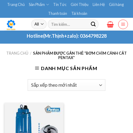
Skip
Trang Chủ
Sản Phẩm
Tin Tức
Giới Thiệu
Liên Hệ
Giỏ hàng
to
Thanh toán
Tài khoản
content
Tìm
kiếm:
Hotline(Mr.Thịnh+zalo):
0364798228
TRANG CHỦ
/
SẢN PHẨM ĐƯỢC GẮN THẺ “BƠM CHÌM CÁNH CẮT
PENTAX”
DANH MỤC SẢN PHẨM