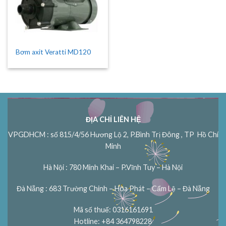
Bơm axit Veratti MD120
ĐỊA CHỈ LIÊN HỆ
VPGDHCM : số 815/4/56 Hương Lộ 2, P.Bình Trị Đông , TP Hồ Chí
Minh
Hà Nội : 780 Minh Khai – P.Vĩnh Tuy – Hà Nội
Đà Nẵng : 683 Trường Chinh – Hòa Phát – Cẩm Lệ – Đà Nẵng
Mã số thuế: 0316161691
Hotline: +84 364798228