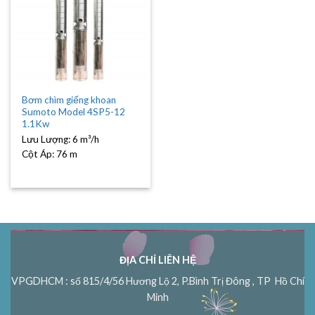
Bơm chìm giếng khoan
Sumoto Model 4SP5-12
1.1Kw
Lưu Lượng:
6 m³/h
Cột Áp:
76 m
ĐỊA CHỈ LIÊN HỆ
VPGDHCM : số 815/4/56 Hương Lộ 2, P.Bình Trị Đông , TP Hồ Chí
Minh