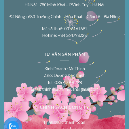
Hà Nội : 780 Minh Khai – P.Vĩnh Tuy – Hà Nội
Đà Nẵng : 683 Trường Chinh – Hòa Phát – Cẩm Lệ – Đà Nẵng
Mã số thuế: 0316161691
Hotline: +84 364798228
TƯ VẤN SẢN PHẨM
Kinh Doanh : Mr.Thịnh
Zalo: Dương Đức thịnh
036 479 8228
Tel:
Email:
thinh402.minhquan@gmail.com
CHÍNH SÁCH CÔNG TY
Hình thức thanh toán