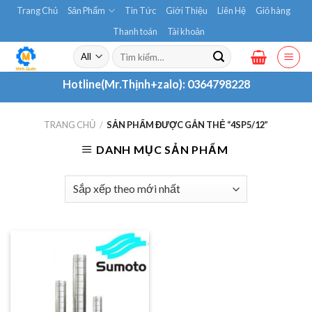
Skip
Trang Chủ
Sản Phẩm
Tin Tức
Giới Thiệu
Liên Hệ
Giỏ hàng
to
Thanh toán
Tài khoản
content
Tìm
kiếm:
Hotline(Mr.Thịnh+zalo):
0364798228
TRANG CHỦ
/
SẢN PHẨM ĐƯỢC GẮN THẺ “4SP5/12”
DANH MỤC SẢN PHẨM