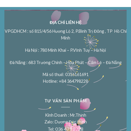
ĐỊA CHỈ LIÊN HỆ
VPGDHCM : số 815/4/56 Hương Lộ 2, P.Bình Trị Đông , TP Hồ Chí
Minh
Hà Nội : 780 Minh Khai – P.Vĩnh Tuy – Hà Nội
Đà Nẵng : 683 Trường Chinh – Hòa Phát – Cẩm Lệ – Đà Nẵng
Mã số thuế: 0316161691
Hotline: +84 364798228
TƯ VẤN SẢN PHẨM
Kinh Doanh : Mr.Thịnh
Zalo: Dương Đức thịnh
036 479 8228
Tel: