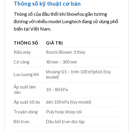
Thông số kỹ thuật cơ bản
Thông số của đầu thổi khí Showfou gần tương
đương với nhiều model Longtech đang sử dụng phổ
biến tại Việt Nam.
THÔNG SỐ
GIÁ TRỊ
Kiểu máy
Roots Blower 3 thùy
Cỡ cổng
40 mm – 300 mm
khoảng 0,5 – trên 100 m³/phút (tùy
Lưu lượng khí
model)
Áp suất làm
10 – 80 kPa
việc
Áp suất tối đa
đến 100 kPa (tùy model)
Truyền động
Puly hoặc khớp nối
Bôi trơn
Dầu bôi trơn độc lập