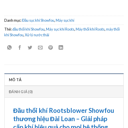
Danh mục:
Đầu sục khí Showfou
,
Máy sục khí
Thẻ:
đầu thổi khí Showfou
,
Máy sục khí Roots
,
Máy thổi khí Roots
,
máy thổi
khí Showfou
,
Xử lý nước thải
MÔ TẢ
ĐÁNH GIÁ (0)
Đầu thổi khí Rootsblower Showfou
thương hiệu Đài Loan – Giải pháp
cấp khí hiệu quả cho mọi hệ thống