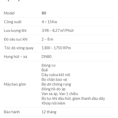
Model
80
Công suất
4 ~ 15Kw
Lưu lượng khí
3.98 – 8.27 m³/Phút
Độ sâu sục khí
2 – 8 m
Tốc độ vòng quay
1300 – 1750 RPm
Họng hút – xả
DN80
Động cơ
Buli
Dây culoa kết nối
Bộ chắn bảo vệ
Máy bao gồm
Bệ đỡ chống rung
Đồng hồ đo áp
Van xả áp, Van 1 chiều
Bộ lọc khí đầu hút, giảm thanh đầu đẩy
Khớp nối mềm
Bảo hành
12 tháng