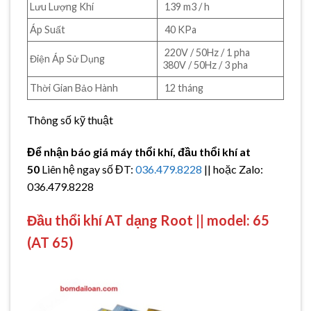
Lưu Lượng Khí
139 m3 / h
Áp Suất
40 KPa
220V / 50Hz / 1 pha
Điện Áp Sử Dụng
380V / 50Hz / 3 pha
Thời Gian Bảo Hành
12 tháng
Thông số kỹ thuật
Để nhận báo giá máy thổi khí, đầu thổi khí at
50
Liên hệ ngay số ĐT:
036.479.8228
|| hoặc Zalo:
036.479.8228
Đầu thổi khí AT dạng Root || model: 65
(AT 65)