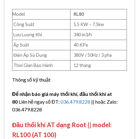
Model
RL80
Công Suất
5.5 KW – 7.5kw
Lưu Lượng Khí
340 m3/h
Áp Suất
40 KPa
Điện Áp Sử Dụng
380V / 50Hz / 3 pha
Thời Gian Bảo Hành
12 tháng
Thông số kỹ thuật
Để nhận báo giá máy thổi khí, đầu thổi khí at
80
Liên hệ ngay số ĐT:
036.479.8228
|| hoặc Zalo:
036.479.8228
Đầu thổi khí AT dạng Root || model:
RL100 (AT 100)