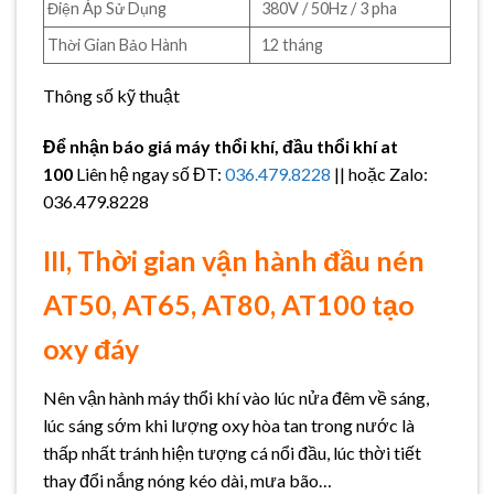
Điện Áp Sử Dụng
380V / 50Hz / 3 pha
Thời Gian Bảo Hành
12 tháng
Thông số kỹ thuật
Để nhận báo giá máy thổi khí, đầu thổi khí at
100
Liên hệ ngay số ĐT:
036.479.8228
|| hoặc Zalo:
036.479.8228
III, Thời gian vận hành đầu nén
AT50, AT65, AT80, AT100 tạo
oxy đáy
Nên vận hành máy thổi khí vào lúc nửa đêm về sáng,
lúc sáng sớm khi lượng oxy hòa tan trong nước là
thấp nhất tránh hiện tượng cá nổi đầu, lúc thời tiết
thay đổi nắng nóng kéo dài, mưa bão…