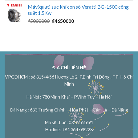
Máy(quạt) sục khí con sò Veratti BG-1500 công
suất 1.5Kw
Giá
Giá
₫
5000000
₫
4650000
gốc
hiện
là:
tại
₫5000000.
là:
₫4650000.
ĐỊA CHỈ LIÊN HỆ
VPGDHCM : số 815/4/56 Hương Lộ 2, P.Bình Trị Đông , TP Hồ Chí
Minh
Hà Nội : 780 Minh Khai – P.Vĩnh Tuy – Hà Nội
Đà Nẵng : 683 Trường Chinh – Hòa Phát – Cẩm Lệ – Đà Nẵng
Mã số thuế: 0316161691
Hotline: +84 364798228