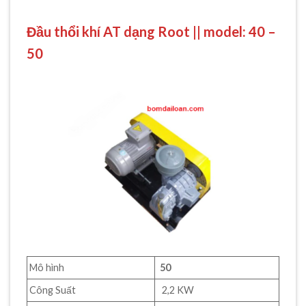
Đầu thổi khí AT dạng Root || model: 40 –
50
Mô hình
50
Công Suất
2,2 KW