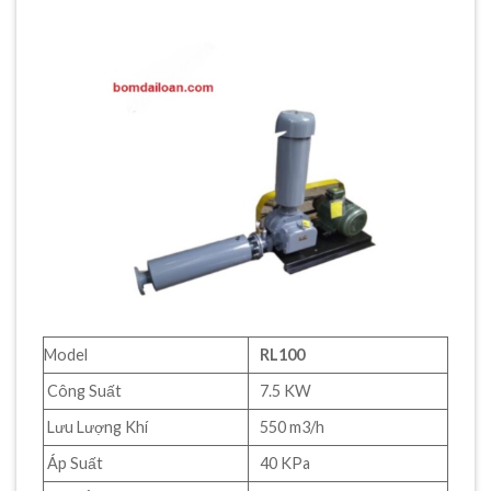
Model
RL100
Công Suất
7.5 KW
Lưu Lượng Khí
550 m3/h
Áp Suất
40 KPa