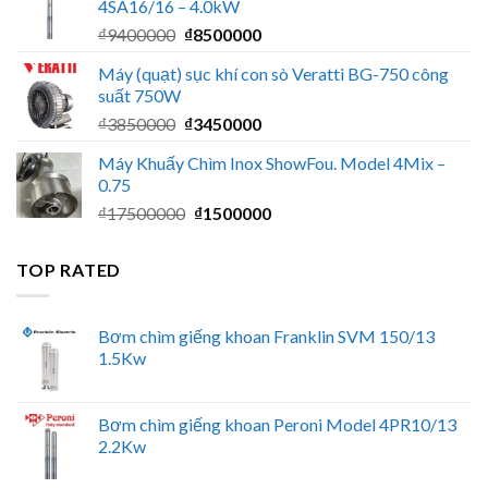
4SA16/16 – 4.0kW
₫2000000.
là:
Giá
Giá
₫
9400000
₫
8500000
₫1800000.
gốc
hiện
Máy (quạt) sục khí con sò Veratti BG-750 công
là:
tại
suất 750W
₫9400000.
là:
Giá
Giá
₫
3850000
₫
3450000
₫8500000.
gốc
hiện
Máy Khuấy Chìm Inox ShowFou. Model 4Mix –
là:
tại
0.75
₫3850000.
là:
Giá
Giá
₫
17500000
₫
1500000
₫3450000.
gốc
hiện
là:
tại
TOP RATED
₫17500000.
là:
₫1500000.
Bơm chìm giếng khoan Franklin SVM 150/13
1.5Kw
Bơm chìm giếng khoan Peroni Model 4PR10/13
2.2Kw