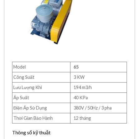
Model
65
Công Suất
3 KW
Lưu Lượng Khí
194 m3/h
Áp Suất
40 KPa
Điện Áp Sử Dụng
380V / 50Hz / 3 pha
Thời Gian Bảo Hành
12 tháng
Thông số kỹ thuật