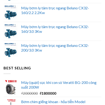
Máy bơm ly tâm trục ngang Beluno CX32-
160/2.2 2.2Kw
Máy bơm ly tâm trục ngang Beluno CX32-
160/3.0 3Kw
Máy bơm ly tâm trục ngang Beluno CX32-
200/3.0 3Kw
BEST SELLING
Máy (quạt) sục khí con sò Veratti BG-200 công
suất 200W
Giá
Giá
₫
2000000
₫
1800000
gốc
hiện
Bơm chìm giếng khoan - hỏa tiễn Model
là:
tại