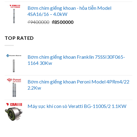
gốc
hiện
Bơm chìm giếng khoan - hỏa tiễn Model
là:
tại
4SA16/16 – 4.0kW
₫2500000.
là:
Giá
Giá
₫
9400000
₫
8500000
₫2100000.
gốc
hiện
là:
tại
TOP RATED
₫9400000.
là:
₫8500000.
Bơm chìm giếng khoan Franklin 75SSI30F065-
1164 30Kw
Bơm chìm giếng khoan Peroni Model 4PRm4/22
2.2Kw
Máy sục khí con sò Veratti BG-1100S/2 1.1KW