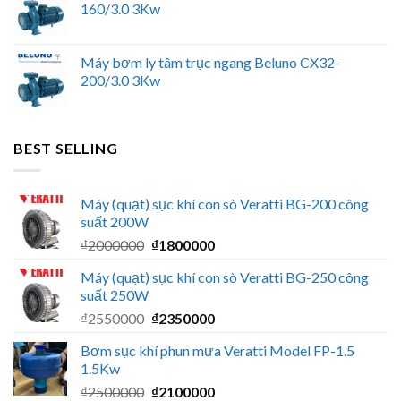
160/3.0 3Kw
Máy bơm ly tâm trục ngang Beluno CX32-
200/3.0 3Kw
BEST SELLING
Máy (quạt) sục khí con sò Veratti BG-200 công
suất 200W
Giá
Giá
₫
2000000
₫
1800000
gốc
hiện
Máy (quạt) sục khí con sò Veratti BG-250 công
là:
tại
suất 250W
₫2000000.
là:
Giá
Giá
₫
2550000
₫
2350000
₫1800000.
gốc
hiện
Bơm sục khí phun mưa Veratti Model FP-1.5
là:
tại
1.5Kw
₫2550000.
là:
Giá
Giá
₫
2500000
₫
2100000
₫2350000.