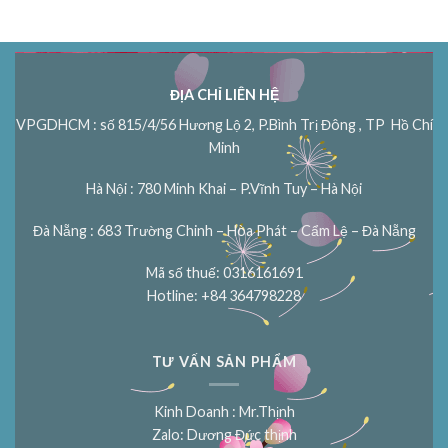
ĐỊA CHỈ LIÊN HỆ
VPGDHCM : số 815/4/56 Hương Lộ 2, P.Bình Trị Đông , TP Hồ Chí
Minh
Hà Nội : 780 Minh Khai – P.Vĩnh Tuy – Hà Nội
Đà Nẵng : 683 Trường Chinh – Hòa Phát – Cẩm Lệ – Đà Nẵng
Mã số thuế: 0316161691
Hotline: +84 364798228
TƯ VẤN SẢN PHẨM
Kinh Doanh : Mr.Thịnh
Zalo: Dương Đức thịnh