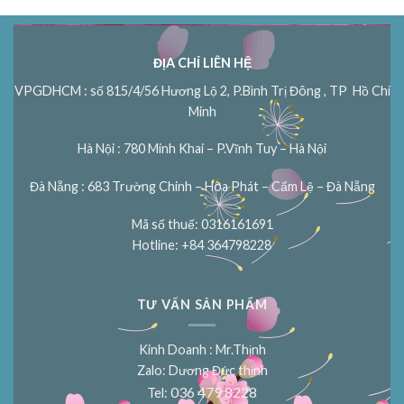
₫4650000.
ĐỊA CHỈ LIÊN HỆ
VPGDHCM : số 815/4/56 Hương Lộ 2, P.Bình Trị Đông , TP Hồ Chí
Minh
Hà Nội : 780 Minh Khai – P.Vĩnh Tuy – Hà Nội
Đà Nẵng : 683 Trường Chinh – Hòa Phát – Cẩm Lệ – Đà Nẵng
Mã số thuế: 0316161691
Hotline: +84 364798228
TƯ VẤN SẢN PHẨM
Kinh Doanh : Mr.Thịnh
Zalo: Dương Đức thịnh
036 479 8228
Tel: