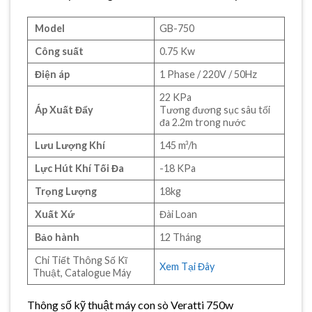
Model
GB-750
Công suất
0.75 Kw
Điện áp
1 Phase / 220V / 50Hz
22 KPa
Áp Xuất Đẩy
Tương đương sục sâu tối
đa 2.2m trong nước
Lưu Lượng Khí
145 m³/h
Lực Hút Khí Tối Đa
-18 KPa
Trọng Lượng
18kg
Xuất Xứ
Đài Loan
Bảo hành
12 Tháng
Chi Tiết Thông Số Kĩ
Xem Tại Đây
Thuật, Catalogue Máy
Thông số kỹ thuật máy con sò Veratti 750w