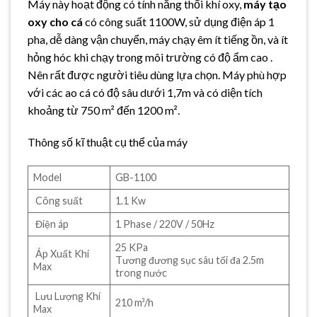
Máy này hoạt động có tính năng thổi khí oxy,
máy tạo
oxy cho cá
có công suất 1100W, sử dụng điện áp 1
pha, dễ dàng vận chuyển, máy chạy êm ít tiếng ồn, và ít
hỏng hóc khi chạy trong môi trường có độ ẩm cao .
Nên rất được người tiêu dùng lựa chọn. Máy phù hợp
với các ao cá có độ sâu dưới 1,7m và có diện tích
khoảng từ 750 m² đến 1200 m².
Thông số kĩ thuật cụ thể của máy
Model
GB-1100
Công suất
1.1 Kw
Điện áp
1 Phase / 220V / 50Hz
25 KPa
Áp Xuất Khí
Tương đương sục sâu tối đa 2.5m
Max
trong nước
Lưu Lượng Khí
210 m³/h
Max