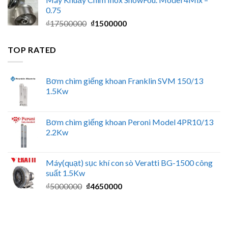
là:
tại
0.75
₫3850000.
là:
Giá
Giá
₫
17500000
₫
1500000
₫3450000.
gốc
hiện
là:
tại
TOP RATED
₫17500000.
là:
₫1500000.
Bơm chìm giếng khoan Franklin SVM 150/13
1.5Kw
Bơm chìm giếng khoan Peroni Model 4PR10/13
2.2Kw
Máy(quạt) sục khí con sò Veratti BG-1500 công
suất 1.5Kw
Giá
Giá
₫
5000000
₫
4650000
gốc
hiện
là:
tại
₫5000000.
là: