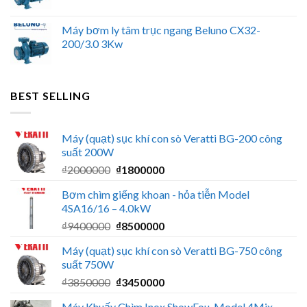
Máy bơm ly tâm trục ngang Beluno CX32-
200/3.0 3Kw
BEST SELLING
Máy (quạt) sục khí con sò Veratti BG-200 công
suất 200W
Giá
Giá
₫
2000000
₫
1800000
gốc
hiện
Bơm chìm giếng khoan - hỏa tiễn Model
là:
tại
4SA16/16 – 4.0kW
₫2000000.
là:
Giá
Giá
₫
9400000
₫
8500000
₫1800000.
gốc
hiện
Máy (quạt) sục khí con sò Veratti BG-750 công
là:
tại
suất 750W
₫9400000.
là:
Giá
Giá
₫
3850000
₫
3450000
₫8500000.
gốc
hiện
Máy Khuấy Chìm Inox ShowFou. Model 4Mix –