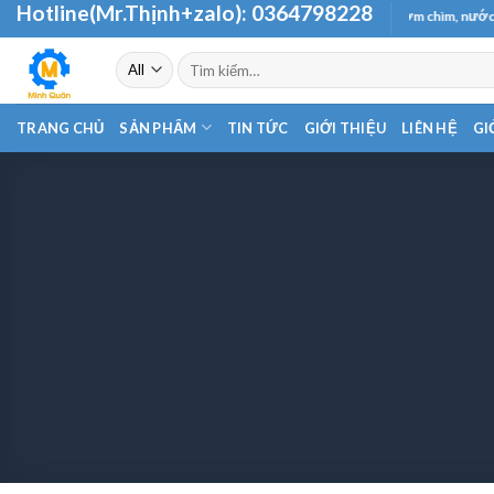
Hotline(Mr.Thịnh+zalo):
0364798228
Skip
Chuyên cung cấp và phân phối các loại máy bơm chìm, nước thải - hỏa tiễ
to
Tìm
content
kiếm:
TRANG CHỦ
SẢN PHẨM
TIN TỨC
GIỚI THIỆU
LIÊN HỆ
GI