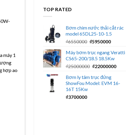
là:
tại
TOP RATED
₫17500000.
là:
₫1500000
750W-
Bơm chìm nước thải cắt rác
model 65DL25-10-1.5
Giá
Giá
₫
6550000
₫
5950000
gốc
hiện
Máy bơm trục ngang Veratti
là:
tại
ữa máy 1
CS65-200/18.5 18.5Kw
₫6550000.
là:
 lượng
Giá
Giá
₫
25000000
₫
22000000
₫5950000.
ng hợp ao
gốc
hiện
Bơm ly tâm trục đứng
là:
tại
ShowFou Model: EVM 16-
₫25000000.
là:
16T 15Kw
₫220000
₫
3700000