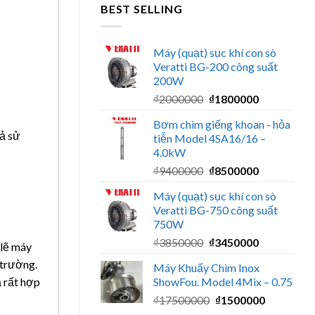
BEST SELLING
Máy (quạt) sục khí con sò
Veratti BG-200 công suất
200W
Giá
Giá
₫
2000000
₫
1800000
gốc
hiện
Bơm chìm giếng khoan - hỏa
là:
tại
uả sử
tiễn Model 4SA16/16 –
₫2000000.
là:
4.0kW
₫1800000.
Giá
Giá
₫
9400000
₫
8500000
gốc
hiện
Máy (quạt) sục khí con sò
là:
tại
Veratti BG-750 công suất
₫9400000.
là:
750W
₫8500000.
Giá
Giá
₫
3850000
₫
3450000
 lẽ máy
gốc
hiện
 trường.
Máy Khuấy Chìm Inox
là:
tại
ShowFou. Model 4Mix – 0.75
 rất hợp
₫3850000.
là:
Giá
Giá
₫
17500000
₫
1500000
₫3450000.
gốc
hiện