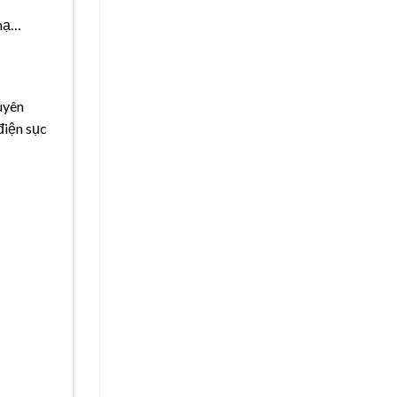
 mạ…
uyên
điện sục