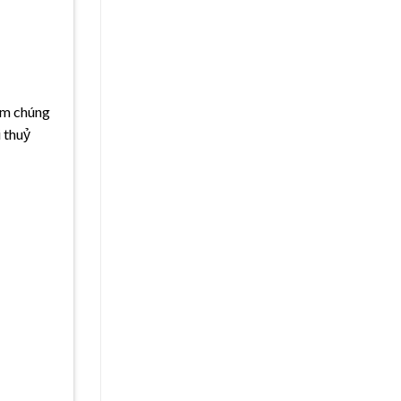
ẩm chúng
 thuỷ