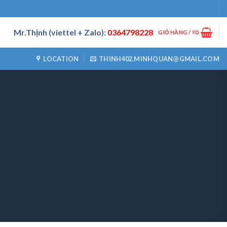
Mr.Thịnh (viettel + Zalo):
0364798228
GIỎ HÀNG /
₫
0
LOCATION
THINH402.MINHQUAN@GMAIL.COM