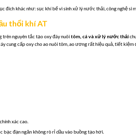
c đích khác như: sục khí bể vi sinh xử lý nước thải, công nghệ si
ầu thổi khí AT
 trên nguyên tắc tạo oxy đáy nuôi
tôm, cá và xử lý nước thải
ch
Máy cung cấp oxy cho ao nuôi tôm, ao ương rất hiệu quả, tiết kiệm 
hính xác cao.
c bạc đạn ngăn không rò rỉ dầu vào buồng tạo hơi.