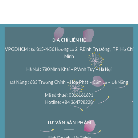
ĐỊA CHỈ LIÊN HỆ
VPGDHCM : số 815/4/56 Hương Lộ 2, P.Bình Trị Đông , TP Hồ Chí
Minh
Hà Nội : 780 Minh Khai – P.Vĩnh Tuy – Hà Nội
Đà Nẵng : 683 Trường Chinh – Hòa Phát – Cẩm Lệ – Đà Nẵng
Mã số thuế: 0316161691
Hotline: +84 364798228
TƯ VẤN SẢN PHẨM
Kinh Doanh : Mr.Thịnh