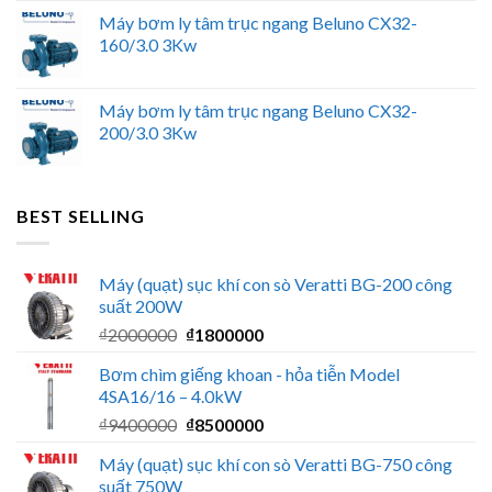
Máy bơm ly tâm trục ngang Beluno CX32-
160/3.0 3Kw
Máy bơm ly tâm trục ngang Beluno CX32-
200/3.0 3Kw
BEST SELLING
Máy (quạt) sục khí con sò Veratti BG-200 công
suất 200W
Giá
Giá
₫
2000000
₫
1800000
gốc
hiện
Bơm chìm giếng khoan - hỏa tiễn Model
là:
tại
4SA16/16 – 4.0kW
₫2000000.
là:
Giá
Giá
₫
9400000
₫
8500000
₫1800000.
gốc
hiện
Máy (quạt) sục khí con sò Veratti BG-750 công
là:
tại
suất 750W