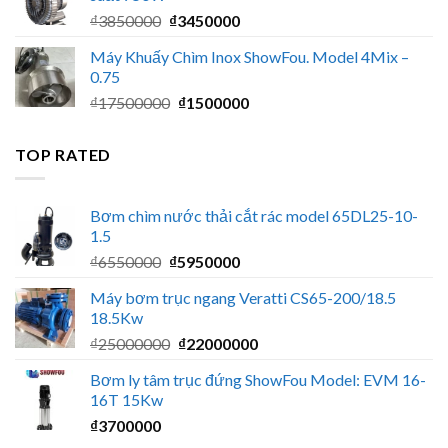
₫9400000.
là:
Giá
Giá
₫
3850000
₫
3450000
₫8500000.
gốc
hiện
Máy Khuấy Chìm Inox ShowFou. Model 4Mix –
là:
tại
0.75
₫3850000.
là:
Giá
Giá
₫
17500000
₫
1500000
₫3450000.
gốc
hiện
là:
tại
TOP RATED
₫17500000.
là:
₫1500000.
Bơm chìm nước thải cắt rác model 65DL25-10-
1.5
Giá
Giá
₫
6550000
₫
5950000
gốc
hiện
Máy bơm trục ngang Veratti CS65-200/18.5
là:
tại
18.5Kw
₫6550000.
là:
Giá
Giá
₫
25000000
₫
22000000
₫5950000.
gốc
hiện
Bơm ly tâm trục đứng ShowFou Model: EVM 16-
là:
tại
16T 15Kw
₫25000000.
là:
₫
3700000
₫22000000.