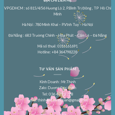
ĐỊA CHỈ LIÊN HỆ
VPGDHCM : số 815/4/56 Hương Lộ 2, P.Bình Trị Đông , TP Hồ Chí
Minh
Hà Nội : 780 Minh Khai – P.Vĩnh Tuy – Hà Nội
Đà Nẵng : 683 Trường Chinh – Hòa Phát – Cẩm Lệ – Đà Nẵng
Mã số thuế: 0316161691
Hotline: +84 364798228
TƯ VẤN SẢN PHẨM
Kinh Doanh : Mr.Thịnh
Zalo: Dương Đức thịnh
036 479 8228
Tel:
Email:
thinh402.minhquan@gmail.com