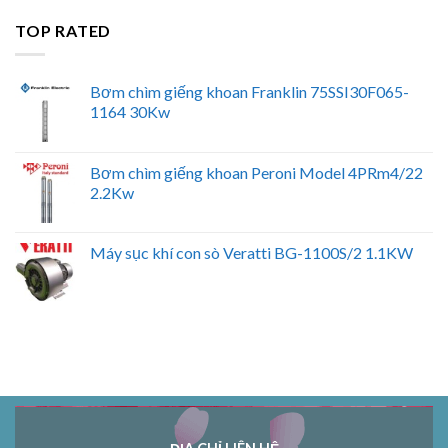
là:
tại
TOP RATED
₫9400000.
là:
₫8500000.
Bơm chìm giếng khoan Franklin 75SSI30F065-
1164 30Kw
Bơm chìm giếng khoan Peroni Model 4PRm4/22
2.2Kw
Máy sục khí con sò Veratti BG-1100S/2 1.1KW