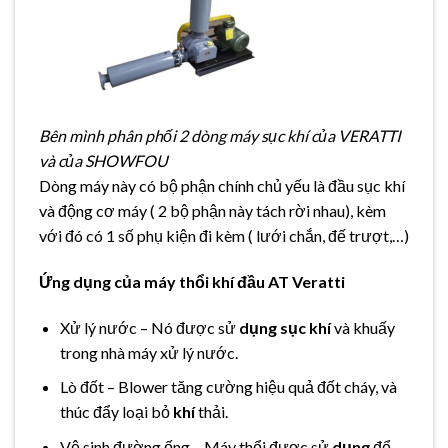
Bên mình phân phối 2 dòng máy sục khí của VERATTI
và của SHOWFOU
Dòng máy này có bộ phận chính chủ yếu là đầu sục khí
và động cơ máy ( 2 bộ phận này tách rời nhau), kèm
với đó có 1 số phụ kiện đi kèm ( lưới chắn, đế trượt,…)
Ứng dụng của máy thổi khí đầu AT Veratti
Xử lý nước – Nó được sử
dụng sục khí
và khuấy
trong nhà máy xử lý nước.
Lò đốt – Blower tăng cường hiệu quả đốt cháy, và
thúc đẩy loại bỏ
khí
thải.
Vệ sinh đường ống – Máy thổi được sử
dụng
để