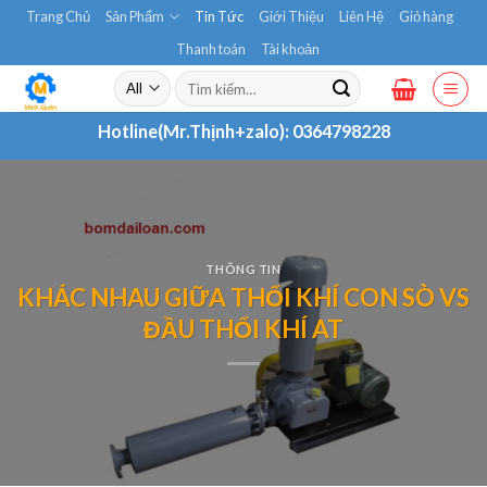
Skip
Trang Chủ
Sản Phẩm
Tin Tức
Giới Thiệu
Liên Hệ
Giỏ hàng
to
Thanh toán
Tài khoản
content
Tìm
kiếm:
Hotline(Mr.Thịnh+zalo):
0364798228
THÔNG TIN
KHÁC NHAU GIỮA THỔI KHÍ CON SÒ VS
ĐẦU THỔI KHÍ AT