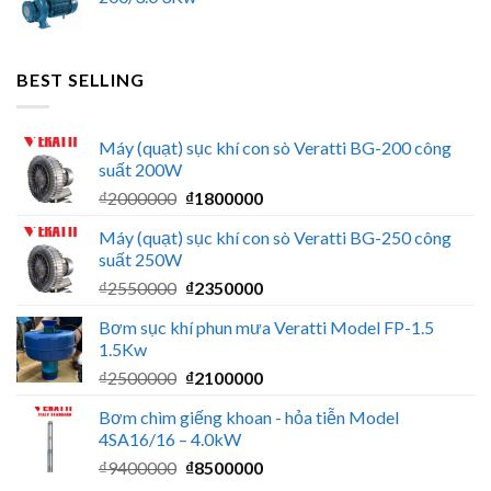
BEST SELLING
Máy (quạt) sục khí con sò Veratti BG-200 công
suất 200W
Giá
Giá
₫
2000000
₫
1800000
gốc
hiện
Máy (quạt) sục khí con sò Veratti BG-250 công
là:
tại
suất 250W
₫2000000.
là:
Giá
Giá
₫
2550000
₫
2350000
₫1800000.
gốc
hiện
Bơm sục khí phun mưa Veratti Model FP-1.5
là:
tại
1.5Kw
₫2550000.
là:
Giá
Giá
₫
2500000
₫
2100000
₫2350000.
gốc
hiện
Bơm chìm giếng khoan - hỏa tiễn Model
là:
tại
4SA16/16 – 4.0kW
₫2500000.
là:
Giá
Giá
₫
9400000
₫
8500000
₫2100000.
gốc
hiện