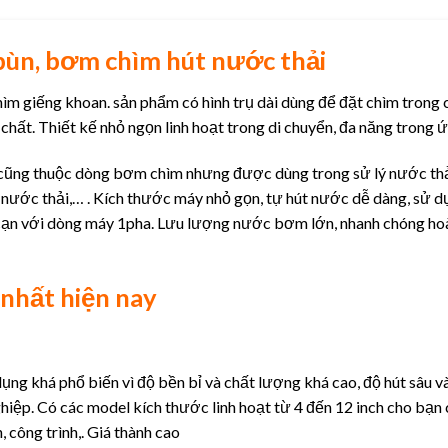
bùn, bơm chìm hút nước thải
ìm giếng khoan. sản phẩm có hình trụ dài dùng để đặt chìm trong 
chất. Thiết kế nhỏ ngọn linh hoạt trong di chuyển, đa năng trong 
cũng thuộc dòng bơm chìm nhưng được dùng trong sử lý nước th
 nước thải,… . Kích thước máy nhỏ gọn, tự hút nước dễ dàng, sử d
o cạn với dòng máy 1pha. Lưu lượng nước bơm lớn, nhanh chóng ho
nhất hiện nay
g khá phổ biến vì độ bền bỉ và chất lượng khá cao, độ hút sâu v
iệp. Có các model kích thước linh hoạt từ 4 đến 12 inch cho bạn
công trình,. Giá thành cao