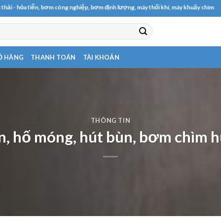
, bơm công nghiệp, bơm định lượng, máy thổi khí, máy khuấy chìm
Ỏ HÀNG
THANH TOÁN
TÀI KHOẢN
THÔNG TIN
n, hố móng, hút bùn, bơm chìm h