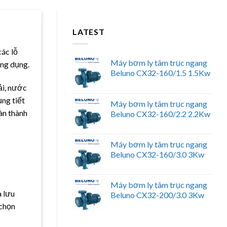
LATEST
các lỗ
Máy bơm ly tâm trục ngang
ứng dụng.
Beluno CX32-160/1.5 1.5Kw
ải, nước
ụng tiết
Máy bơm ly tâm trục ngang
àn thành
Beluno CX32-160/2.2 2.2Kw
Máy bơm ly tâm trục ngang
Beluno CX32-160/3.0 3Kw
Máy bơm ly tâm trục ngang
à lưu
Beluno CX32-200/3.0 3Kw
 chọn