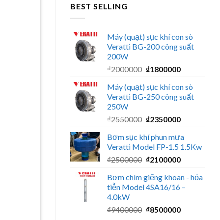
BEST SELLING
Máy (quạt) sục khí con sò
Veratti BG-200 công suất
200W
Giá
Giá
₫
2000000
₫
1800000
gốc
hiện
Máy (quạt) sục khí con sò
là:
tại
Veratti BG-250 công suất
₫2000000.
là:
250W
₫1800000.
Giá
Giá
₫
2550000
₫
2350000
gốc
hiện
Bơm sục khí phun mưa
là:
tại
Veratti Model FP-1.5 1.5Kw
₫2550000.
là:
Giá
Giá
₫
2500000
₫
2100000
₫2350000.
gốc
hiện
Bơm chìm giếng khoan - hỏa
là:
tại
tiễn Model 4SA16/16 –
₫2500000.
là:
4.0kW
₫2100000.
Giá
Giá
₫
9400000
₫
8500000
gốc
hiện