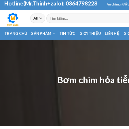
Hotline(Mr.Thịnh+zalo):
0364798228
Skip
Chuyên cung cấp và phân phối các loại máy bơm chìm, nước thải - hỏa tiễn
to
Tìm
content
kiếm:
TRANG CHỦ
SẢN PHẨM
TIN TỨC
GIỚI THIỆU
LIÊN HỆ
GI
Bơm chìm hỏa tiễ