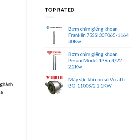
là:
tại
TOP RATED
₫9400000.
là:
₫8500000.
Bơm chìm giếng khoan
Franklin 75SSI30F065-1164
30Kw
Bơm chìm giếng khoan
Peroni Model 4PRm4/22
2.2Kw
Máy sục khí con sò Veratti
nghành
BG-1100S/2 1.1KW
ủa