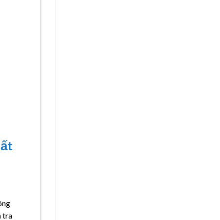
hất
ông
 tra