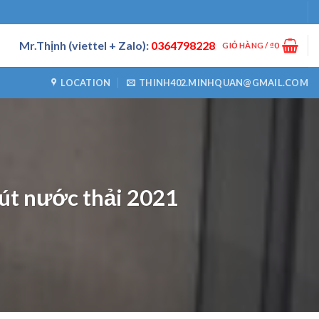
Mr.Thịnh (viettel + Zalo):
0364798228
GIỎ HÀNG /
₫
0
LOCATION
THINH402.MINHQUAN@GMAIL.COM
út nước thải 2021