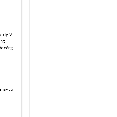
p lý. Vì
ụng
các công
m này có