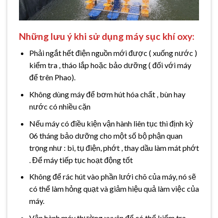
Những lưu ý khi sử dụng máy sục khí oxy:
Phải ngắt hết điện nguồn mới được ( xuống nước )
kiểm tra , tháo lắp hoặc bảo dưỡng ( đối với máy
để trên Phao).
Không dùng máy để bơm hút hóa chất , bùn hay
nước có nhiều cặn
Nếu máy có điều kiện vận hành liên tục thì định kỳ
06 tháng bảo dưỡng cho một số bộ phận quan
trọng như : bi, tụ điện, phớt , thay dầu làm mát phớt
. Để máy tiếp tục hoạt động tốt
Không để rác hút vào phần lưới chõ của máy, nó sẽ
có thể làm hỏng quạt và giảm hiệu quả làm việc của
máy.
Vận hành máy thường xuyên để có thể kiểm tra