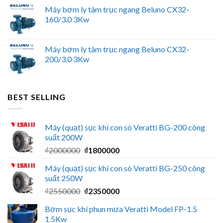
Máy bơm ly tâm trục ngang Beluno CX32-
160/3.0 3Kw
Máy bơm ly tâm trục ngang Beluno CX32-
200/3.0 3Kw
BEST SELLING
Máy (quạt) sục khí con sò Veratti BG-200 công
suất 200W
Giá
Giá
₫
2000000
₫
1800000
gốc
hiện
Máy (quạt) sục khí con sò Veratti BG-250 công
là:
tại
suất 250W
₫2000000.
là:
Giá
Giá
₫
2550000
₫
2350000
₫1800000.
gốc
hiện
Bơm sục khí phun mưa Veratti Model FP-1.5
là:
tại
1.5Kw
₫2550000.
là: