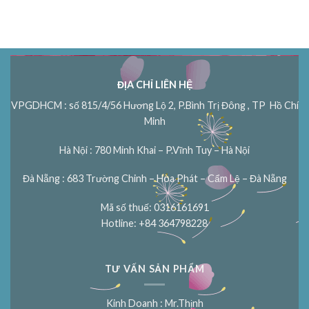
ĐỊA CHỈ LIÊN HỆ
VPGDHCM : số 815/4/56 Hương Lộ 2, P.Bình Trị Đông , TP Hồ Chí
Minh
Hà Nội : 780 Minh Khai – P.Vĩnh Tuy – Hà Nội
Đà Nẵng : 683 Trường Chinh – Hòa Phát – Cẩm Lệ – Đà Nẵng
Mã số thuế: 0316161691
Hotline: +84 364798228
TƯ VẤN SẢN PHẨM
Kinh Doanh : Mr.Thịnh