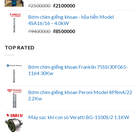
Giá
Giá
₫
2500000
₫
2100000
₫2350000.
gốc
hiện
Bơm chìm giếng khoan - hỏa tiễn Model
là:
tại
4SA16/16 – 4.0kW
₫2500000.
là:
Giá
Giá
₫
9400000
₫
8500000
₫2100000.
gốc
hiện
là:
tại
TOP RATED
₫9400000.
là:
₫8500000.
Bơm chìm giếng khoan Franklin 75SSI30F065-
1164 30Kw
Bơm chìm giếng khoan Peroni Model 4PRm4/22
2.2Kw
Máy sục khí con sò Veratti BG-1100S/2 1.1KW