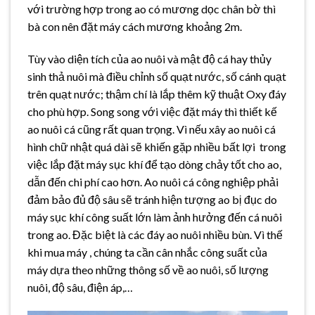
với trường hợp trong ao có mương dọc chân bờ thì
bà con nên đặt máy cách mương khoảng 2m.
Tùy vào diện tích của ao nuôi và mật độ cá hay thủy
sinh thả nuôi mà điều chỉnh số quạt nước, số cánh quạt
trên quạt nước; thậm chí là lắp thêm kỹ thuật Oxy đáy
cho phù hợp. Song song với việc đặt máy thì thiết kế
ao nuôi cá cũng rất quan trọng. Vì nếu xây ao nuôi cá
hình chữ nhật quá dài sẽ khiến gặp nhiều bất lợi trong
việc lắp đặt máy sục khí để tạo dòng chảy tốt cho ao,
dẫn đến chi phí cao hơn. Ao nuôi cá công nghiệp phải
đảm bảo đủ độ sâu sẽ tránh hiện tượng ao bị đục do
máy sục khí công suất lớn làm ảnh hưởng đến cá nuôi
trong ao. Đặc biệt là các đáy ao nuôi nhiều bùn. Vì thế
khi mua máy , chúng ta cần cân nhắc công suất của
máy dựa theo những thông số về ao nuôi, số lượng
nuôi, độ sâu, điện áp,…