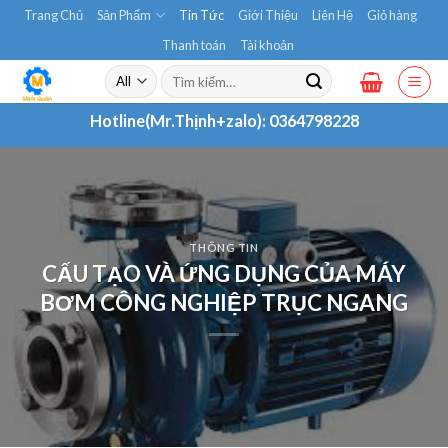
Skip
Trang Chủ
Sản Phẩm
Tin Tức
Giới Thiệu
Liên Hệ
Giỏ hàng
to
Thanh toán
Tài khoản
content
Tìm
kiếm:
Hotline(Mr.Thịnh+zalo):
0364798228
THÔNG TIN
CẤU TẠO VÀ ỨNG DỤNG CỦA MÁY
BƠM CÔNG NGHIỆP TRỤC NGANG