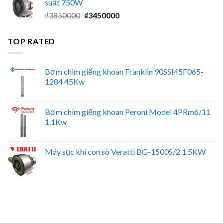
suất 750W
₫9400000.
là:
Giá
Giá
₫
3850000
₫
3450000
₫8500000.
gốc
hiện
là:
tại
TOP RATED
₫3850000.
là:
₫3450000.
Bơm chìm giếng khoan Franklin 90SSI45F065-
1284 45Kw
Bơm chìm giếng khoan Peroni Model 4PRm6/11
1.1Kw
Máy sục khí con sò Veratti BG-1500S/2 1.5KW