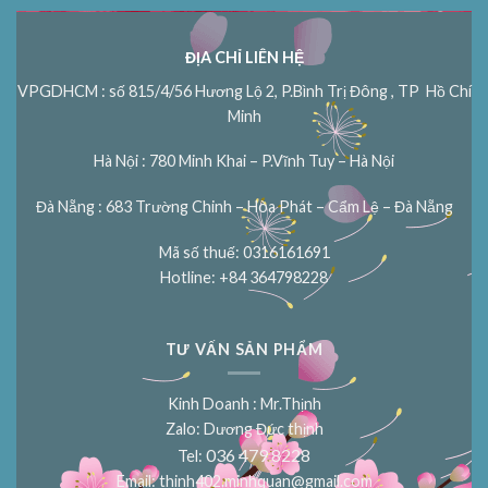
ĐỊA CHỈ LIÊN HỆ
VPGDHCM : số 815/4/56 Hương Lộ 2, P.Bình Trị Đông , TP Hồ Chí
Minh
Hà Nội : 780 Minh Khai – P.Vĩnh Tuy – Hà Nội
Đà Nẵng : 683 Trường Chinh – Hòa Phát – Cẩm Lệ – Đà Nẵng
Mã số thuế: 0316161691
Hotline: +84 364798228
TƯ VẤN SẢN PHẨM
Kinh Doanh : Mr.Thịnh
Zalo: Dương Đức thịnh
036 479 8228
Tel:
Email:
thinh402.minhquan@gmail.com