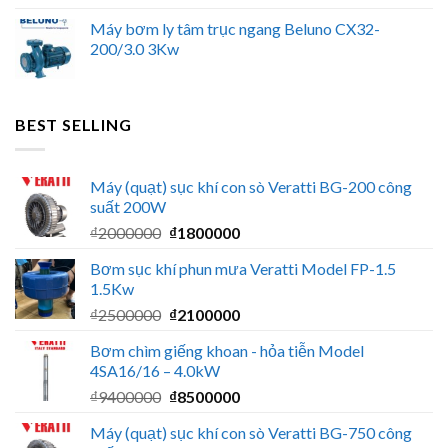
Máy bơm ly tâm trục ngang Beluno CX32-
200/3.0 3Kw
BEST SELLING
Máy (quạt) sục khí con sò Veratti BG-200 công
suất 200W
Giá
Giá
₫
2000000
₫
1800000
gốc
hiện
Bơm sục khí phun mưa Veratti Model FP-1.5
là:
tại
1.5Kw
₫2000000.
là:
Giá
Giá
₫
2500000
₫
2100000
₫1800000.
gốc
hiện
Bơm chìm giếng khoan - hỏa tiễn Model
là:
tại
4SA16/16 – 4.0kW
₫2500000.
là:
Giá
Giá
₫
9400000
₫
8500000
₫2100000.
gốc
hiện
Máy (quạt) sục khí con sò Veratti BG-750 công
là:
tại