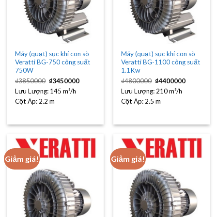
Máy (quạt) sục khí con sò
Máy (quạt) sục khí con sò
Veratti BG-750 công suất
Veratti BG-1100 công suất
750W
1.1Kw
Giá
Giá
Giá
Giá
₫
3850000
₫
3450000
₫
4800000
₫
4400000
gốc
hiện
gốc
hiện
Lưu Lượng:
là:
145 m³/h
tại
Lưu Lượng:
là:
210 m³/h
tại
₫3850000.
là:
₫4800000.
là:
Cột Áp:
2.2 m
Cột Áp:
2.5 m
₫3450000.
₫4400000
Giảm giá!
Giảm giá!