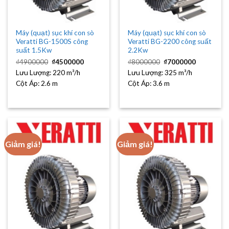
Máy (quạt) sục khí con sò
Máy (quạt) sục khí con sò
Veratti BG-1500S công
Veratti BG-2200 công suất
suất 1.5Kw
2.2Kw
Giá
Giá
Giá
Giá
₫
4900000
₫
4500000
₫
8000000
₫
7000000
gốc
hiện
gốc
hiện
Lưu Lượng:
là:
220 m³/h
tại
Lưu Lượng:
là:
325 m³/h
tại
₫4900000.
là:
₫8000000.
là:
Cột Áp:
2.6 m
Cột Áp:
3.6 m
₫4500000.
₫7000000
Giảm giá!
Giảm giá!