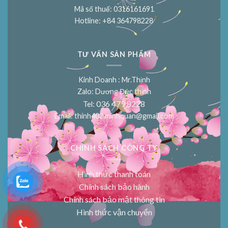
Mã số thuế: 0316161691
Hotline: +84 364798228
TƯ VẤN SẢN PHẨM
Kinh Doanh : Mr.Thịnh
Zalo: Dương Đức thịnh
036 479 8228
Tel:
Email:
thinh402.minhquan@gmail.com
CHÍNH SÁCH CÔNG TY
Hình thức thanh toán
Chính sách bảo hành
Chính sách bảo mật thông tin
Hình thức vận chuyển