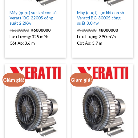
Máy (quạt) sục khí con sò
Máy (quạt) sục khí con sò
Veratti BG-2200S công
Veratti BG-3000S công
suất 2.2Kw
suất 3.0Kw
Giá
Giá
Giá
Giá
₫
6600000
₫
6000000
₫
9000000
₫
8000000
gốc
hiện
gốc
hiện
Lưu Lượng:
là:
325 m³/h
tại
Lưu Lượng:
là:
390 m³/h
tại
₫6600000.
là:
₫9000000.
là:
Cột Áp:
3.6 m
Cột Áp:
3.7 m
₫6000000.
₫8000000
Giảm giá!
Giảm giá!