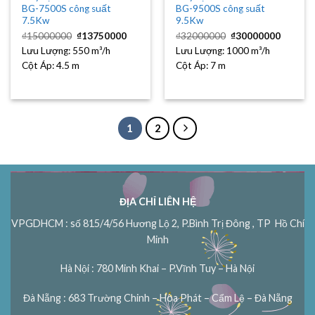
BG-7500S công suất
BG-9500S công suất
7.5Kw
9.5Kw
Giá
Giá
Giá
Giá
₫
15000000
₫
13750000
₫
32000000
₫
30000000
gốc
hiện
gốc
hiện
Lưu Lượng:
550 m³/h
là:
tại
Lưu Lượng:
1000 m³/h
là:
tại
₫15000000.
là:
₫32000000.
là:
Cột Áp:
4.5 m
Cột Áp:
7 m
₫13750000.
₫30000
1
2
ĐỊA CHỈ LIÊN HỆ
VPGDHCM : số 815/4/56 Hương Lộ 2, P.Bình Trị Đông , TP Hồ Chí
Minh
Hà Nội : 780 Minh Khai – P.Vĩnh Tuy – Hà Nội
Đà Nẵng : 683 Trường Chinh – Hòa Phát – Cẩm Lệ – Đà Nẵng