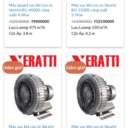
Máy (quạt) sục khí con sò
Máy sục khí con sò Veratti
Veratti BG-4000S công
BG-5500S công suất
suất 4.0Kw
5.5Kw
Giá
Giá
Giá
Giá
₫
10500000
₫
9400000
₫
14000000
₫
12500000
gốc
hiện
gốc
hiện
Lưu Lượng:
475 m³/h
là:
tại
Lưu Lượng:
530 m³/h
là:
tại
₫10500000.
là:
₫14000000.
là:
Cột Áp:
3.8 m
Cột Áp:
4.2 m
₫9400000.
₫12500
Giảm giá!
Giảm giá!
Máy sục khí con sò Veratti
Máy sục khí con sò Veratti