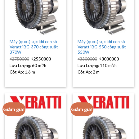
Máy (quạt) sục khí con sò
Máy (quạt) sục khí con sò
Veratti BG-370 công suất
Veratti BG-550 công suất
370W
550W
Giá
Giá
Giá
Giá
₫
2750000
₫
2550000
₫
3300000
₫
3000000
gốc
hiện
gốc
hiện
Lưu Lượng:
là:
60 m³/h
tại
Lưu Lượng:
là:
110 m³/h
tại
₫2750000.
là:
₫3300000.
là:
Cột Áp:
1.6 m
Cột Áp:
2 m
₫2550000.
₫3000000
Giảm giá!
Giảm giá!