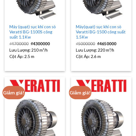
Máy (quạt) sục khí con sò
Máy(quạt) sục khí con sò
Veratti BG-1100S công
Veratti BG-1500 công suất
suất 1.1Kw
1.5Kw
Giá
Giá
Giá
Giá
₫
4700000
₫
4300000
₫
5000000
₫
4650000
gốc
hiện
gốc
hiện
Lưu Lượng:
là:
210 m³/h
tại
Lưu Lượng:
là:
220 m³/h
tại
₫4700000.
là:
₫5000000.
là:
Cột Áp:
2.5 m
Cột Áp:
2.6 m
₫4300000.
₫4650000
Giảm giá!
Giảm giá!