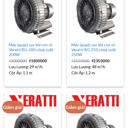
Máy (quạt) sục khí con sò
Máy (quạt) sục khí con sò
Veratti BG-200 công suất
Veratti BG-250 công suất
200W
250W
Giá
Giá
Giá
Giá
₫
2000000
₫
1800000
₫
2550000
₫
2350000
gốc
hiện
gốc
hiện
Lưu Lượng:
là:
29 m³/h
tại
Lưu Lượng:
là:
48 m³/h
tại
₫2000000.
là:
₫2550000.
là:
Cột Áp:
1.1 m
Cột Áp:
1.2 m
₫1800000.
₫2350000
Giảm giá!
Giảm giá!